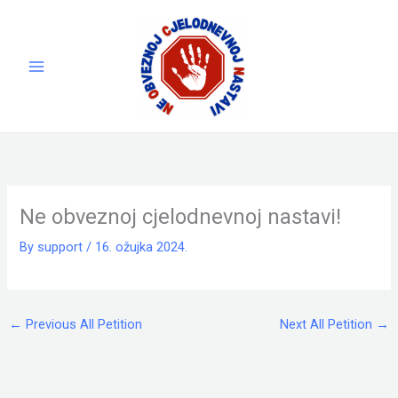
Skip
to
content
Ne obveznoj cjelodnevnoj nastavi!
By
support
/
16. ožujka 2024.
←
Previous All Petition
Next All Petition
→