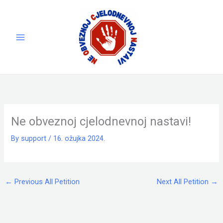
Skip
to
content
Ne obveznoj cjelodnevnoj nastavi!
By
support
/
16. ožujka 2024.
←
Previous All Petition
Next All Petition
→