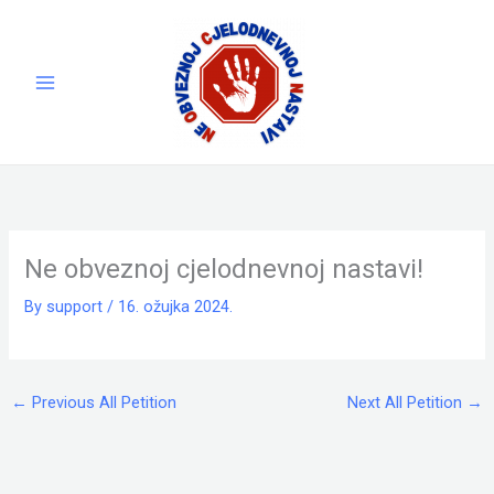
Skip
to
content
Ne obveznoj cjelodnevnoj nastavi!
By
support
/
16. ožujka 2024.
←
Previous All Petition
Next All Petition
→