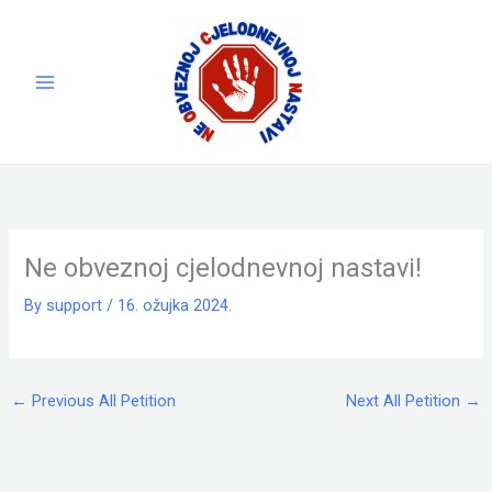
Skip
to
content
Ne obveznoj cjelodnevnoj nastavi!
By
support
/
16. ožujka 2024.
←
Previous All Petition
Next All Petition
→