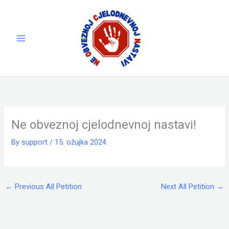
Skip
to
content
Ne obveznoj cjelodnevnoj nastavi!
By
support
/
15. ožujka 2024.
←
Previous All Petition
Next All Petition
→