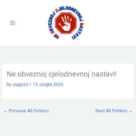
Skip
to
content
Ne obveznoj cjelodnevnoj nastavi!
By
support
/
15. ožujka 2024.
←
Previous All Petition
Next All Petition
→