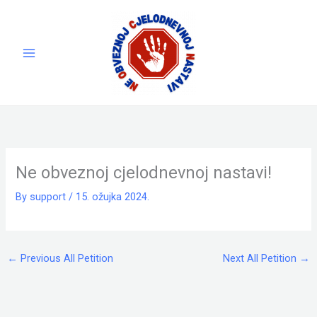
Skip
to
content
Ne obveznoj cjelodnevnoj nastavi!
By
support
/
15. ožujka 2024.
←
Previous All Petition
Next All Petition
→