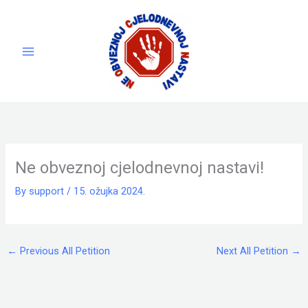
Skip
to
content
Ne obveznoj cjelodnevnoj nastavi!
By
support
/
15. ožujka 2024.
←
Previous All Petition
Next All Petition
→