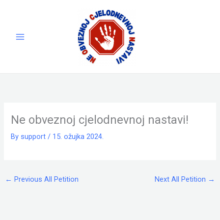
Skip
to
content
Ne obveznoj cjelodnevnoj nastavi!
By
support
/
15. ožujka 2024.
←
Previous All Petition
Next All Petition
→