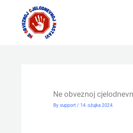
Skip
to
content
Ne obveznoj cjelodnevn
By
support
/
14. ožujka 2024.