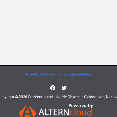
Privola za korištenje osobnih podataka
opyright © 2026 Građanska inicijativa Ne Obveznoj Cjelodnevnoj Nastav