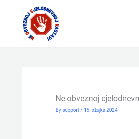
Skip
to
content
Ne obveznoj cjelodnevn
By
support
/
15. ožujka 2024.