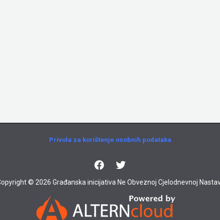
Privola za korištenje osobnih podataka
opyright © 2026 Građanska inicijativa Ne Obveznoj Cjelodnevnoj Nastav