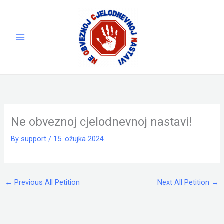
Skip
to
content
Ne obveznoj cjelodnevnoj nastavi!
By
support
/
15. ožujka 2024.
←
Previous All Petition
Next All Petition
→