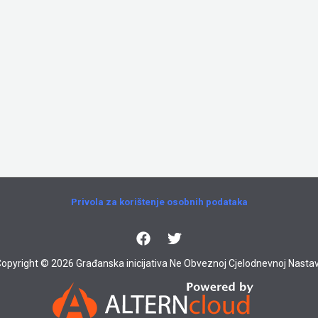
Privola za korištenje osobnih podataka
opyright © 2026 Građanska inicijativa Ne Obveznoj Cjelodnevnoj Nastav