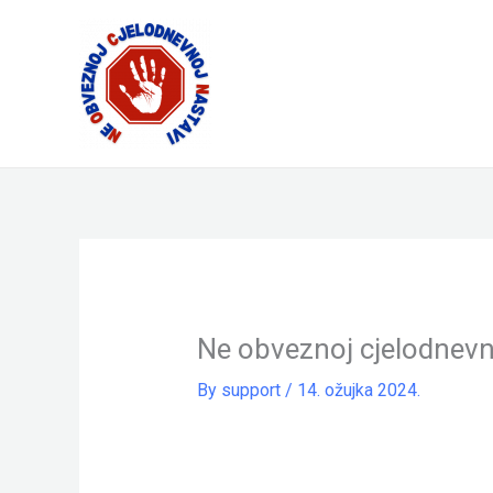
Skip
to
content
Ne obveznoj cjelodnevn
By
support
/
14. ožujka 2024.