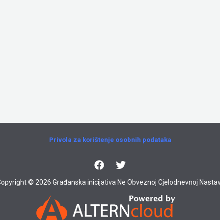
Privola za korištenje osobnih podataka
opyright © 2026 Građanska inicijativa Ne Obveznoj Cjelodnevnoj Nastav