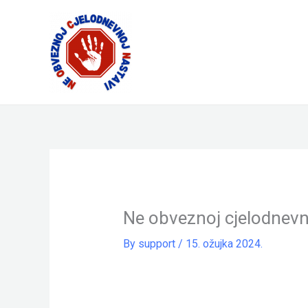
Skip
to
content
Ne obveznoj cjelodnevn
By
support
/
15. ožujka 2024.