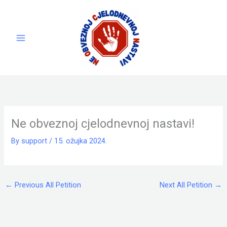
Skip
to
content
Ne obveznoj cjelodnevnoj nastavi!
By
support
/
15. ožujka 2024.
←
Previous All Petition
Next All Petition
→