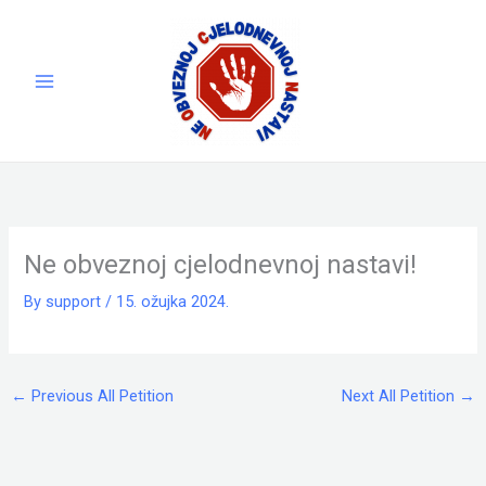
Skip
to
content
Ne obveznoj cjelodnevnoj nastavi!
By
support
/
15. ožujka 2024.
←
Previous All Petition
Next All Petition
→