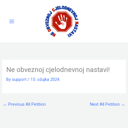
Skip
to
content
Ne obveznoj cjelodnevnoj nastavi!
By
support
/
15. ožujka 2024.
←
Previous All Petition
Next All Petition
→