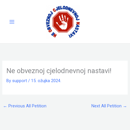
Skip
to
content
Ne obveznoj cjelodnevnoj nastavi!
By
support
/
15. ožujka 2024.
←
Previous All Petition
Next All Petition
→