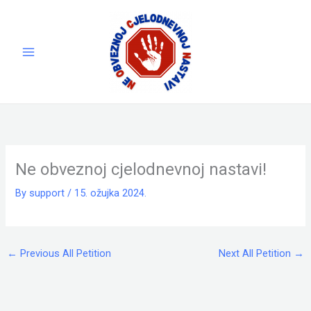
Skip
to
content
Ne obveznoj cjelodnevnoj nastavi!
By
support
/
15. ožujka 2024.
←
Previous All Petition
Next All Petition
→