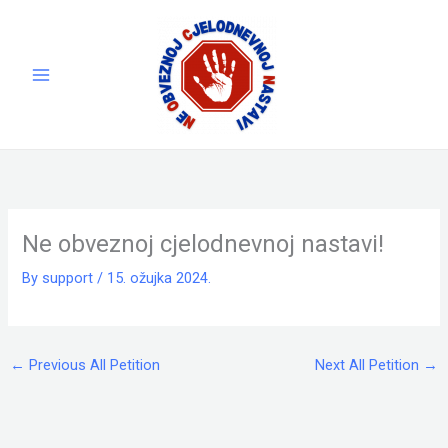
Skip
to
content
Ne obveznoj cjelodnevnoj nastavi!
By
support
/
15. ožujka 2024.
←
Previous All Petition
Next All Petition
→