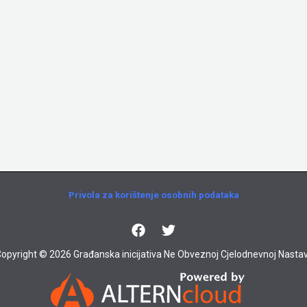
Privola za korištenje osobnih podataka
opyright © 2026 Građanska inicijativa Ne Obveznoj Cjelodnevnoj Nastav