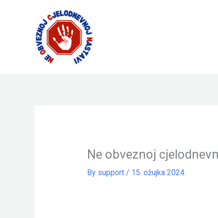
Skip
to
content
Ne obveznoj cjelodnevn
By
support
/
15. ožujka 2024.