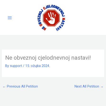
Skip
to
content
Ne obveznoj cjelodnevnoj nastavi!
By
support
/
15. ožujka 2024.
←
Previous All Petition
Next All Petition
→