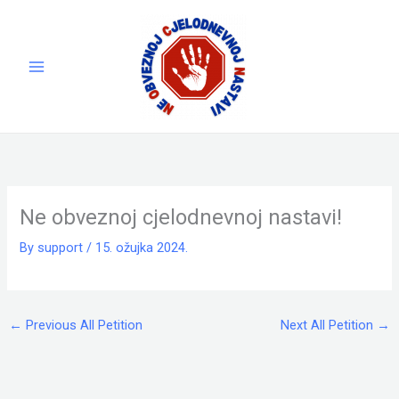
Skip
to
content
Ne obveznoj cjelodnevnoj nastavi!
By
support
/
15. ožujka 2024.
←
Previous All Petition
Next All Petition
→