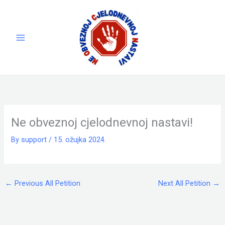
Skip
to
content
Ne obveznoj cjelodnevnoj nastavi!
By
support
/
15. ožujka 2024.
←
Previous All Petition
Next All Petition
→