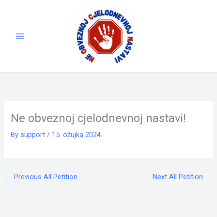
Skip
to
content
Ne obveznoj cjelodnevnoj nastavi!
By
support
/
15. ožujka 2024.
←
Previous All Petition
Next All Petition
→