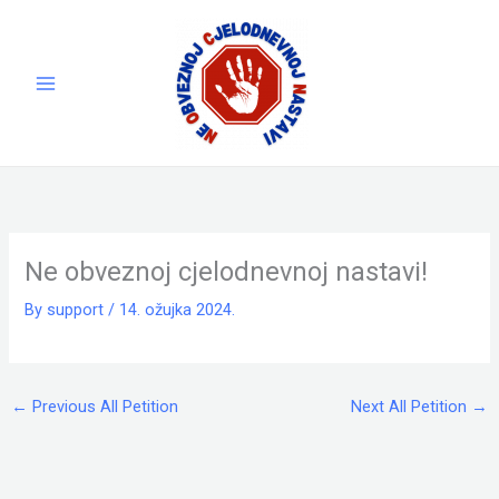
Skip
to
content
Ne obveznoj cjelodnevnoj nastavi!
By
support
/
14. ožujka 2024.
←
Previous All Petition
Next All Petition
→