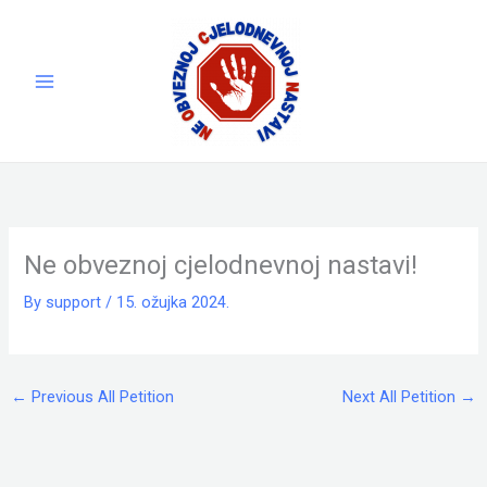
Skip
to
content
Ne obveznoj cjelodnevnoj nastavi!
By
support
/
15. ožujka 2024.
←
Previous All Petition
Next All Petition
→