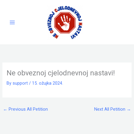
Skip
to
content
Ne obveznoj cjelodnevnoj nastavi!
By
support
/
15. ožujka 2024.
←
Previous All Petition
Next All Petition
→