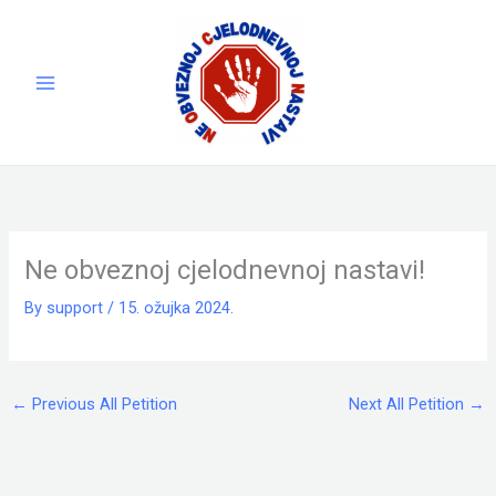
Skip
to
content
Ne obveznoj cjelodnevnoj nastavi!
By
support
/
15. ožujka 2024.
←
Previous All Petition
Next All Petition
→