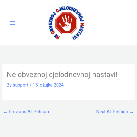
Skip
to
content
Ne obveznoj cjelodnevnoj nastavi!
By
support
/
15. ožujka 2024.
←
Previous All Petition
Next All Petition
→