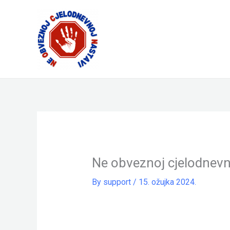
Skip
to
content
Ne obveznoj cjelodnevn
By
support
/
15. ožujka 2024.