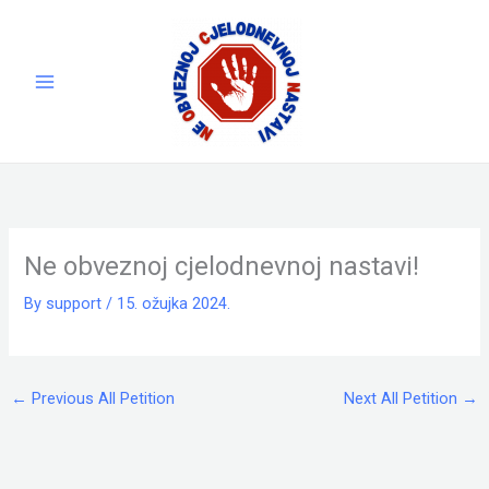
Skip
to
content
Ne obveznoj cjelodnevnoj nastavi!
By
support
/
15. ožujka 2024.
←
Previous All Petition
Next All Petition
→