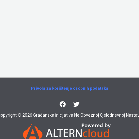
Privola za korištenje osobnih podataka
opyright © 2026 Građanska inicijativa Ne Obveznoj Cjelodnevnoj Nastav