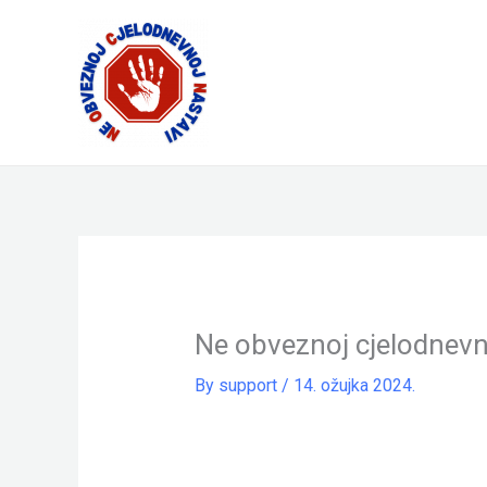
Skip
to
content
Ne obveznoj cjelodnevn
By
support
/
14. ožujka 2024.