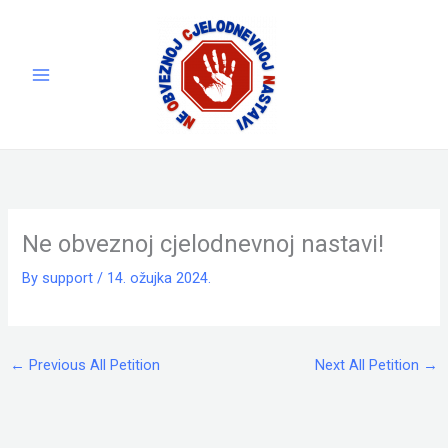
Skip
to
content
Ne obveznoj cjelodnevnoj nastavi!
By
support
/
14. ožujka 2024.
←
Previous All Petition
Next All Petition
→