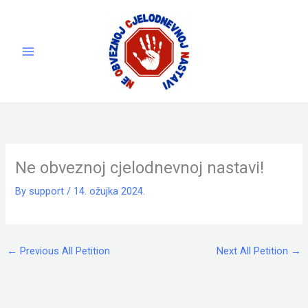
Skip
to
content
Ne obveznoj cjelodnevnoj nastavi!
By
support
/
14. ožujka 2024.
←
Previous All Petition
Next All Petition
→