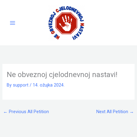
Skip
to
content
Ne obveznoj cjelodnevnoj nastavi!
By
support
/
14. ožujka 2024.
←
Previous All Petition
Next All Petition
→