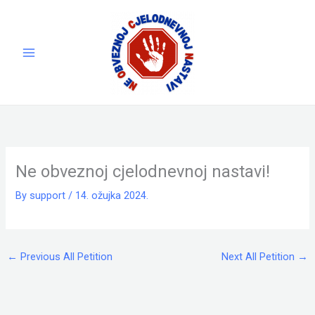
Skip
to
content
Ne obveznoj cjelodnevnoj nastavi!
By
support
/
14. ožujka 2024.
←
Previous All Petition
Next All Petition
→