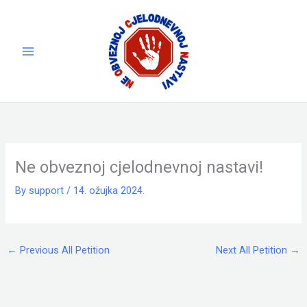
Skip
to
content
Ne obveznoj cjelodnevnoj nastavi!
By
support
/
14. ožujka 2024.
←
Previous All Petition
Next All Petition
→