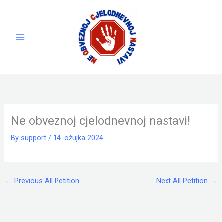
Skip
to
content
Ne obveznoj cjelodnevnoj nastavi!
By
support
/
14. ožujka 2024.
←
Previous All Petition
Next All Petition
→