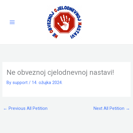
Skip
to
content
Ne obveznoj cjelodnevnoj nastavi!
By
support
/
14. ožujka 2024.
←
Previous All Petition
Next All Petition
→