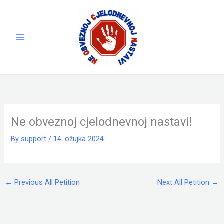
Skip
to
content
Ne obveznoj cjelodnevnoj nastavi!
By
support
/
14. ožujka 2024.
←
Previous All Petition
Next All Petition
→