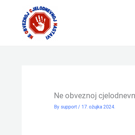
Skip
to
content
Ne obveznoj cjelodnevn
By
support
/
17. ožujka 2024.