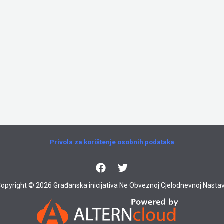
Privola za korištenje osobnih podataka
opyright © 2026 Građanska inicijativa Ne Obveznoj Cjelodnevnoj Nastav