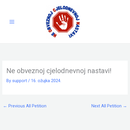
Skip
to
content
Ne obveznoj cjelodnevnoj nastavi!
By
support
/
16. ožujka 2024.
←
Previous All Petition
Next All Petition
→