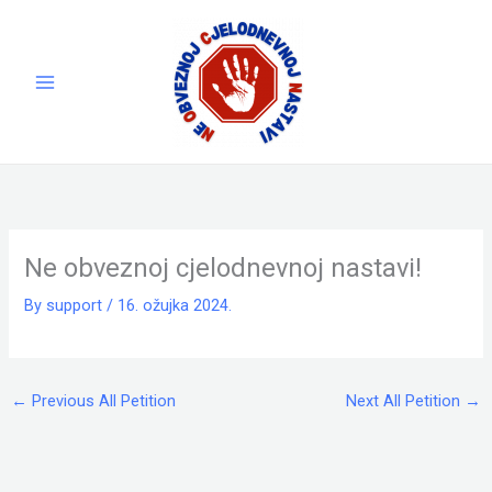
Skip
to
content
Ne obveznoj cjelodnevnoj nastavi!
By
support
/
16. ožujka 2024.
←
Previous All Petition
Next All Petition
→