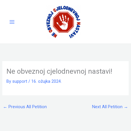
Skip
to
content
Ne obveznoj cjelodnevnoj nastavi!
By
support
/
16. ožujka 2024.
←
Previous All Petition
Next All Petition
→