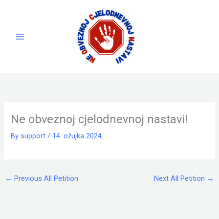
Skip
to
content
Ne obveznoj cjelodnevnoj nastavi!
By
support
/
14. ožujka 2024.
←
Previous All Petition
Next All Petition
→