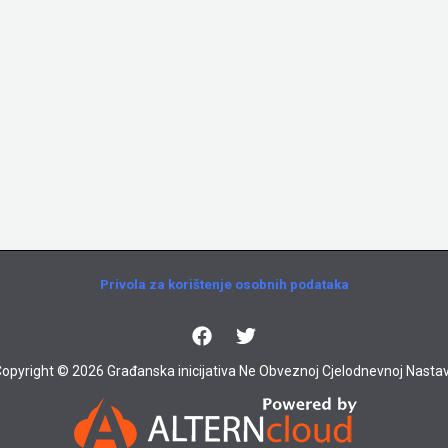
Privola za korištenje osobnih podataka
opyright © 2026 Građanska inicijativa Ne Obveznoj Cjelodnevnoj Nastav