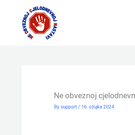
Skip
to
content
Ne obveznoj cjelodnevn
By
support
/
16. ožujka 2024.