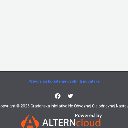
Privola za korištenje osobnih podataka
opyright © 2026 Građanska inicijativa Ne Obveznoj Cjelodnevnoj Nastav