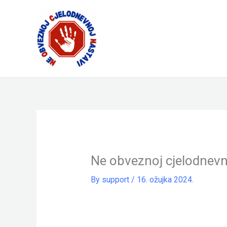
Skip
to
content
Ne obveznoj cjelodnevn
By
support
/
16. ožujka 2024.