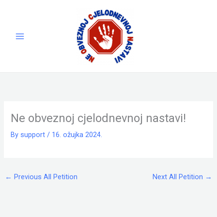
Skip
to
content
Ne obveznoj cjelodnevnoj nastavi!
By
support
/
16. ožujka 2024.
←
Previous All Petition
Next All Petition
→