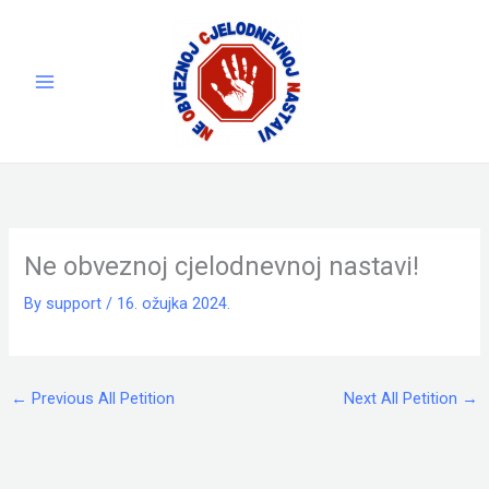
Skip
to
content
Ne obveznoj cjelodnevnoj nastavi!
By
support
/
16. ožujka 2024.
←
Previous All Petition
Next All Petition
→